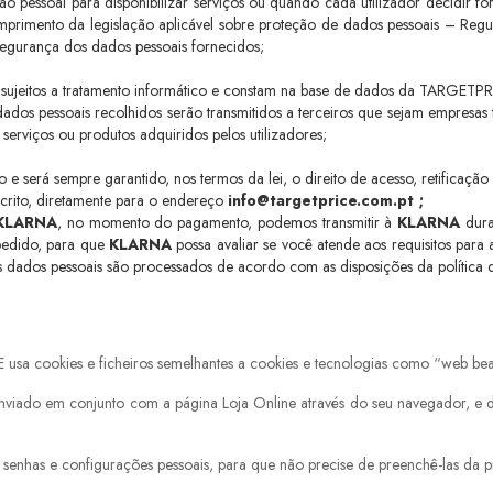
pessoal para disponibilizar serviços ou quando cada utilizador decidir for
primento da legislação aplicável sobre proteção de dados pessoais –
Regu
segurança dos dados pessoais fornecidos;
o sujeitos a tratamento informático e constam na base de dados da TARGETPR
ados pessoais recolhidos serão transmitidos a terceiros que sejam empresa
 serviços ou produtos adquiridos pelos utilizadores;
o e será sempre garantido, nos termos da lei, o direito de acesso, retifica
scrito, diretamente para o endereço
info@targetprice.com.pt ;
KLARNA
, no momento do pagamento, podemos transmitir à
KLARNA
dura
pedido, para que
KLARNA
possa avaliar se você atende aos requisitos par
us dados pessoais são processados de acordo com as disposições da
política
sa cookies e ficheiros semelhantes a cookies e tecnologias como “web bea
viado em conjunto com a página Loja Online através do seu navegador, e d
enhas e configurações pessoais, para que não precise de preenchê-las da pró