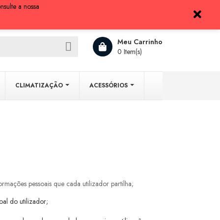
nsulte a nossa
Entrar
Meu Carrinho

0 Item(s)
CLIMATIZAÇÃO
ACESSÓRIOS
rmações pessoais que cada utilizador partilha;
l do utilizador;