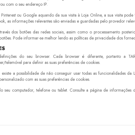
itou com o seu endereço IP.
Pinterest ou Google aquando da sua visita à Loja Online, a sua visita pode
k, as informações relevantes são enviadas e guardadas pelo provedor relev
través dos botões das redes sociais, assim como o processamento posteri
otões. Pode informar-se melhor lendo as políticas de privacidade dos fornec
ES
definições do seu browser. Cada browser é diferente, portanto a T
telemóvel para definir as suas preferências de cookies.
existe a possibilidade de não conseguir usar todas as funcionalidades da 
personalizado com as suas preferências de cookies.
o seu computador, telefone ou tablet. Consulte a página de informações 