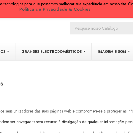
ras tecnologias para que possamos melhorar sua experiência em nosso site. Co
Política de Privacidade & Cookies
COS
GRANDES ELECTRODOMÉSTICOS
IMAGEM E SOM
es
 seus utilizadores das suas páginas web e compromete-se a proteger as info
odem ser navegadas sem recurso à divulgação de qualquer informação pessoa