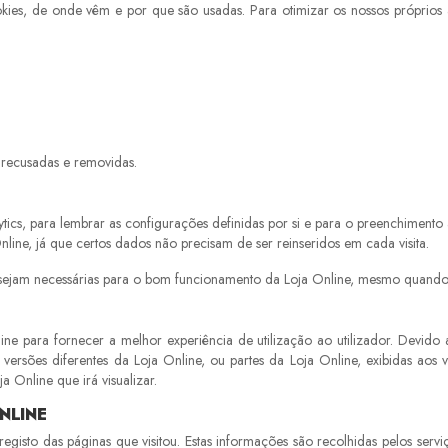
ies, de onde vêm e por que são usadas. Para otimizar os nossos próprios a
recusadas e removidas.
, para lembrar as configurações definidas por si e para o preenchimento au
nline, já que certos dados não precisam de ser reinseridos em cada visita.
jam necessárias para o bom funcionamento da Loja Online, mesmo quando vis
ne para fornecer a melhor experiência de utilização ao utilizador. Devid
versões diferentes da Loja Online, ou partes da Loja Online, exibidas aos v
 Online que irá visualizar.
NLINE
isto das páginas que visitou. Estas informações são recolhidas pelos servi