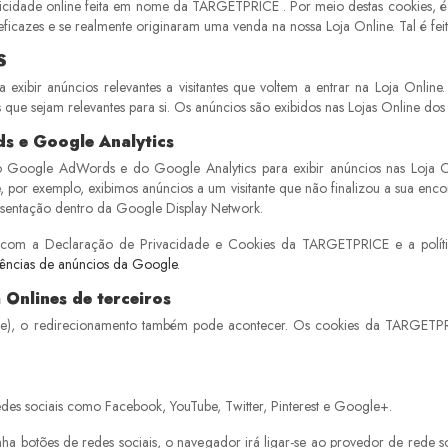
ade online feita em nome da TARGETPRICE . Por meio destas cookies, é poss
eficazes e se realmente originaram uma venda na nossa Loja Online. Tal é fei
S
exibir anúncios relevantes a visitantes que voltem a entrar na Loja Online.
e sejam relevantes para si. Os anúncios são exibidos nas Lojas Online dos p
s e Google Analytics
oogle AdWords e do Google Analytics para exibir anúncios nas Loja Onli
, por exemplo, exibimos anúncios a um visitante que não finalizou a sua e
esentação dentro da Google Display Network.
com a Declaração de Privacidade e Cookies da TARGETPRICE e a polític
rências de anúncios da Google
.
Onlines de terceiros
ne), o redirecionamento também pode acontecer. Os cookies da TARGETPRIC
des sociais como Facebook, YouTube, Twitter, Pinterest e Google+.
a botões de redes sociais, o navegador irá ligar-se ao provedor de rede so