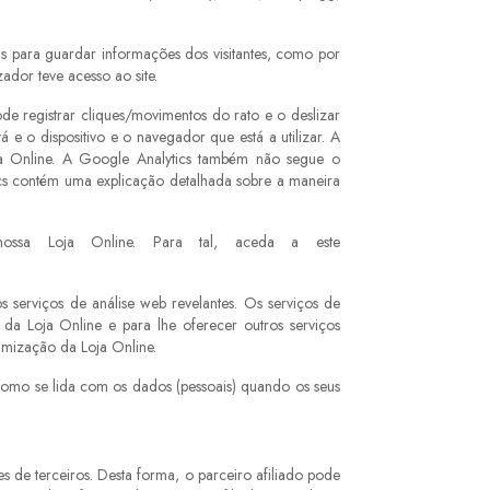
as para guardar informações dos visitantes, como por
zador teve acesso ao site.
e registrar cliques/movimentos do rato e o deslizar
e o dispositivo e o navegador que está a utilizar. A
oja Online. A Google Analytics também não segue o
cs contém uma explicação detalhada sobre a maneira
ossa Loja Online. Para tal, aceda a este
 serviços de análise web revelantes. Os serviços de
 da Loja Online e para lhe oferecer outros serviços
imização da Loja Online.
 como se lida com os dados (pessoais) quando os seus
 de terceiros. Desta forma, o parceiro afiliado pode