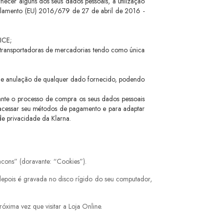
necer alguns dos seus dados pessoais, a utilização
lamento (EU) 2016/679 de 27 de abril de 2016
-
ICE;
s transportadoras de mercadorias tendo como única
ção e anulação de qualquer dado fornecido, podendo
nte o processo de compra os seus dados pessoais
a acessar seu métodos de pagamento e para adaptar
 de privacidade da Klarna
.
cons” (doravante: “Cookies”).
epois é gravada no disco rígido do seu computador,
xima vez que visitar a Loja Online.