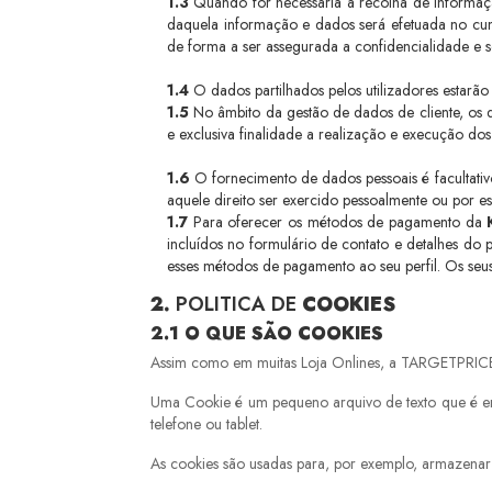
1.3
Quando for necessária a recolha de informação 
daquela informação e dados será efetuada no cum
de forma a ser assegurada a confidencialidade e 
1.4
O dados partilhados pelos utilizadores estarã
1.5
No âmbito da gestão de dados de cliente, os d
e exclusiva finalidade a realização e execução dos
1.6
O fornecimento de dados pessoais é facultativ
aquele direito ser exercido pessoalmente ou por e
1.7
Para oferecer os métodos de pagamento da
incluídos no formulário de contato e detalhes do 
esses métodos de pagamento ao seu perfil. Os se
2.
POLITICA DE
COOKIES
2.1
O QUE SÃO COOKIES
Assim como em muitas Loja Onlines, a TARGETPRICE u
Uma Cookie é um pequeno arquivo de texto que é en
telefone ou tablet.
As cookies são usadas para, por exemplo, armazenar s