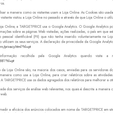
ros.
lisar a maneira como os visitantes usam a Loja Online. As Cookies são usad
visitante visitou a Loja Online no passado e através de que Loja Online o utili
 Loja Online, a TARGETPRICE usa o Google Analytics. O Google Analytics pod
ações sobre as páginas Web visitadas, ações realizadas, o país em que está 
pessoal identificável (PII) que não tenha inserido voluntariamente na L
tilizem os seus serviços. A declaração de privacidade da Google Analyti
rn/privacy.html?hl=pt
ormação recolhida pela Google Analytics quando visita a n
1881?hl=pt
 da Loja Online são, na maioria dos casos, enviadas para os servidores dos
maneira como usa a Loja Online, para criar relatórios sobre as atividades
t. A TARGETPRICE usa os dados agregados dos relatórios para melhorar a ot
ade dos serviços de análise web relevantes, nos quais é descrita a maneira
 web.
a medir a eficácia dos anúncios colocados em nome da TARGETPRICE em sites