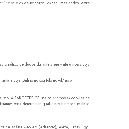
núncios e os de terceiros, os seguintes dados, entre
tomático de dados durante a sua visita à nossa Loja
ita a Loja Online no seu telemóvel/tablet.
o a isso, a TARGETPRICE usa as chamadas cookies de
isitantes para determinar qual delas funciona melhor.
ços de análise web Aol (Adserver), Alexa, Crazy Egg,